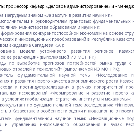
ь:
профессор кафедр «Деловое администрирование» и «Менед
а Нагрудным знаком «За заслуги в развитии науки РК».
 исполнителем и руководителем грантовых фундаментальных 
по линии Министерства образования и науки РК:
 формирования конкурентоспособной экономики на основе стру
ческих и инновационных преобразований в Республике Казахста
вом академика Сагадиева К.А.);
нование модели устойчивого развития регионов Казахс
ов ее реализации» (выполняемой ИЭ МОН РК);
ды по выработке прогнозов потребностей рынка труда с 
новых отраслей и технологий» (выполняемой ИЭ МОН РК);
дитель фундаментальной научной темы: «Исследование п
ния и развития нового качества экономического роста Казахс
рехода к постиндустриализации» в рамках приоритетной пр
тальных исследований
«
Формирование и развитие нового к
 в условиях глобализации: стратегия, институты и механизмы»;
 консультант по фундаментальной теме исследования: «Иннова
сть в Казахстане и особенности оценки инновационного проект
дитель фундаментальной научной темы: «Инновационные по
ю и управлению инклюзивного образования в вузах Респ
»