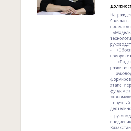
Должност
Награжден
Являлась
проектов 
- «Модель
технологи
руководст
- «Обос
приоритет
- «Подхо
развития 
- руково
формирова
этапе пе
фундамен
экономики
- научный
деятельно
- руково
внедрени
Казахстан