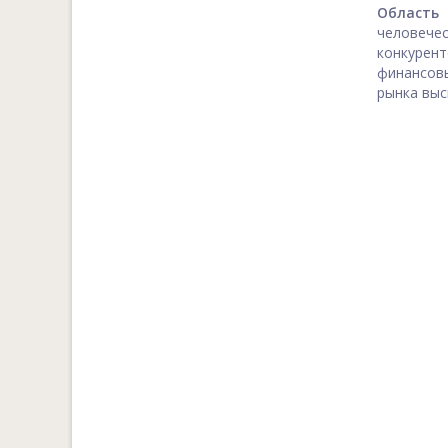
Област
человече
конкурен
финансовы
рынка выс