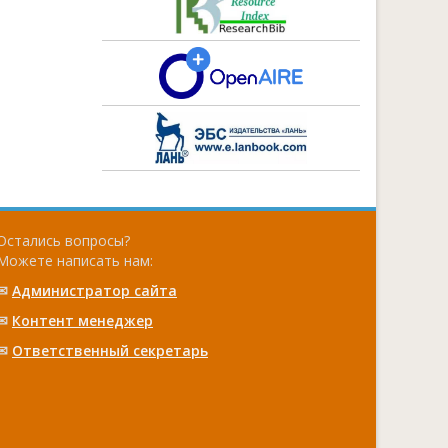
Остались вопросы?
Можете написать нам:
✉
Администратор сайта
✉
Контент менеджер
✉
Ответственный cекретарь