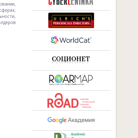
вании,
ферах,
ности,
олдеров