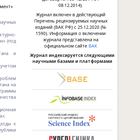
08.12.2014).
жмент»
Журнал включен в действующий
Перечень рецензируемых научных
научных
изданий (ВАК РФ) с 25.12.2020 (№
1590). Информация о включении
ктурно-
журнала представлена на
н» (под
официальном сайте
ВАК
тана и
Журнал индексируется следующими
научными базами и платформами
учетом
роблем
тана на
ограммы
ачества
ционная
а»;
дходы к
ублики