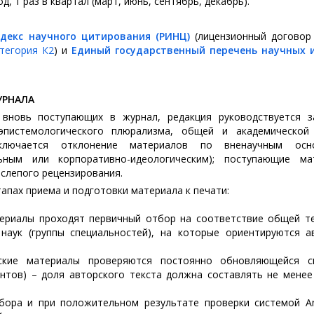
д, 1 раз в квартал (март, июнь, сентябрь, декабрь).
ндекс научного цитирования (РИНЦ)
(лицензионный договор
тегория К2
) и
Единый государственный перечень научных 
УРНАЛА
 вновь поступающих в журнал, редакция руководствуется з
пистемологического плюрализма, общей и академической 
ключается отклонение материалов по вненаучным осн
альным или корпоративно-идеологическим); поступающие ма
 слепого рецензирования.
тапах приема и подготовки материала к печати:
ериалы проходят первичный отбор на соответствие общей те
наук (группы специальностей), на которые ориентируются а
ские материалы проверяются постоянно обновляющейся с
иентов) – доля авторского текста должна составлять не мене
ора и при положительном результате проверки системой Ant