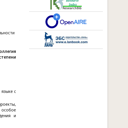
льности
оллегия
степени
 языке с
роекты,
; особое
дения и