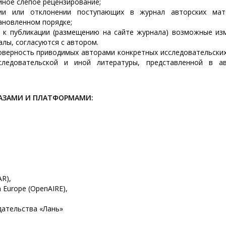
йное слепое рецензирование;
ии или отклонении поступающих в журнал авторских мат
ановленном порядке;
 к публикации (размещению на сайте журнала) возможные из
лы, согласуются с автором.
товерность приводимых авторами конкретных исследовательски
следовательской и иной литературы, представленной в ав
АЗАМИ И ПЛАТФОРМАМИ:
AR),
n Europe (OpenAIRE),
дательства «Лань»