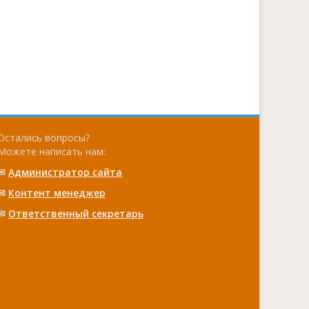
Остались вопросы?
Можете написать нам:
✉
Администратор сайта
✉
Контент менеджер
✉
Ответственный cекретарь