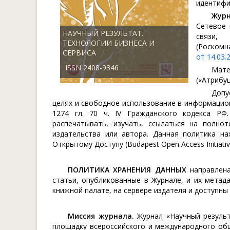
идентиф
Журн
Сетевое 
НАУЧНЫЙ РЕЗУЛЬТАТ.
связи,
ТЕХНОЛОГИИ БИЗНЕСА И
(Роскомн
СЕРВИСА
от 14.03.
ISSN 2408-9346
Мате
(«Атрибуц
Допу
целях и свободное использование в информационн
1274 гл. 70 ч. IV Гражданского кодекса РФ.
распечатывать, изучать, ссылаться на полно
издательства или автора. Данная политика н
Открытому Доступу (Budapest Open Access Initiat
ПОЛИТИКА ХРАНЕНИЯ ДАННЫХ
направлена
статьи, опубликованные в Журнале, и их метад
книжной палате, на сервере издателя и доступны
Миссия журнала.
Журнал «Научный результ
площадку всероссийского и международного общ