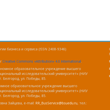
ии бизнеса и сервиса (ISSN 2408-9346)
er
Creative Commons «Attribution» 4.0 International
.
тономное образовательное учреждение высшего
ациональный исследовательский университет» (НИУ
. Белгород, ул. Победы, 85.
номное образовательное учреждение высшего
ациональный исследовательский университет» (НИУ
. Белгород, ул. Победы, 85.
вна Зайцева, e-mail:
RR_BusService@bsuedu.ru
, тел.: