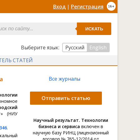
Вход
|
Регистрация
ИСКАТЬ
Выберите язык:
Русский
English
ТЕЛЬ СТАТЕЙ
а
Все журналы
нологии
Отправить статью
ономное
родский
т
» (НИУ
Научный результат. Технологии
бизнеса и сервиса
включен в
346
.
научную базу РИНЦ (лицензионный
альный
договор № 765-12/2014 от