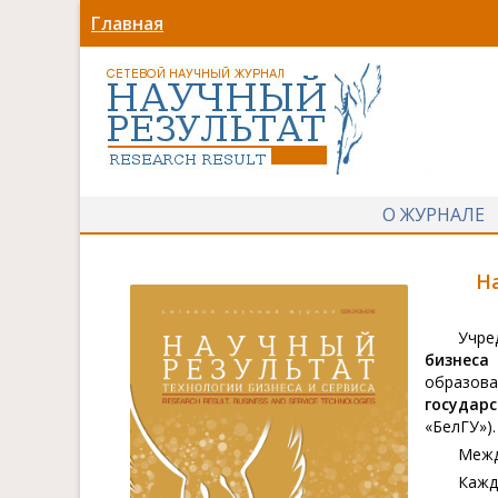
Главная
О ЖУРНАЛЕ
Н
Учре
бизнеса
образо
государ
«БелГУ»).
Межд
Каж