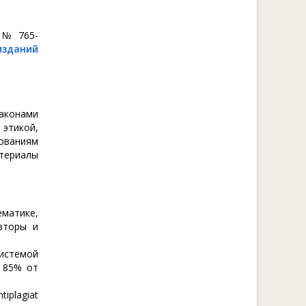
 № 765-
изданий
аконами
этикой,
ованиям
териалы
матике,
вторы и
истемой
е 85% от
iplagiat