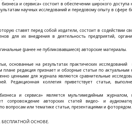
 бизнеса и сервиса» состоит в обеспечении широкого доступа 
зультатам научных исследований и передовому опыту в сфере б
оторую ставят перед собой издатели, состоит в содействии с
енов для их внедрения в деятельность предприятий, органи
инальные (ранее не публиковавшиеся) авторские материалы.
ьи, основанные на результатах практических исследований 
м плане редакция признает и обзорные статьи по актуальным
бенно ценными для журнала являются сравнительные исследов
ней. Редакционная коллегия приветствует статьи, выполн
 бизнеса и сервиса» является мультимедийным журналом, 
ует сопровождение авторских статей видео- и аудиомате
по вопросам или тематике статьи, презентациями и фоторядом.
 БЕСПЛАТНОЙ ОСНОВЕ.