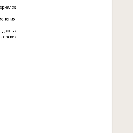
ериалов
менения,
х данных
торских