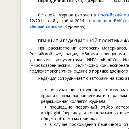
Периодичность
выхода журнала – 4 раза в го
Сетевой журнал включен в
Российский и
12/2014 от 8 декабря 2014 г.),
перечень ВАК
(
ка
«Белый список»
(3 уровень).
ПРИНЦИПЫ РЕДАКЦИОННОЙ ПОЛИТИКИ Ж
При рассмотрении авторских материалов,
Российской Федерации, общими принципами э
уставными документами НИУ «БелГУ». Ис
(мировоззренческим, религиозно-конфессион
подлежат экспертной оценке в порядке двойного
Редакция сотрудничает с авторами на всех э
поступающие в журнал авторские мат
приоритетным направлениям и отраслям 
редакционная коллегия журнала;
прошедшие первичный отбор автор
Antiplagiat (версия для корпоративных кл
общего объема материала);
в случае прохождения первичного отб