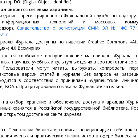
икатор
DOI
(Digital Object Identifier).
ал является сетевым изданием.
издание зарегистрировано в Федеральной службе по надзору
 информационных технологий и массовых коммун
адзор).
Свидетельство о регистрации СМИ: ЭЛ № ФС 77 
2017
риалы Журнала доступны по лицензии Creative Commons «Attr
ия») 4.0 Всемирная.
скается свободное воспроизведение материалов Журнала в
ых, научных, учебных и культурных целях в соответствии со ст
 Пользователи могут читать, выгружать, копировать, пере
текстовые версии статей в журнале без запроса на разреш
аходится в соответствии с принципами Будапештской Инициа
ive, BOAI). При цитировании ссылка на Журнал обязательна.
 на отбор, хранение и обеспечение доступа к архивам Журн
анные хранятся в Российской государственной библиотеке, Ро
 в открытом доступе на сайте журнала.
ат. Технологии бизнеса и сервиса» позиционирует себя как 
ения ученых и практических специалистов в сфере бизнеса и 