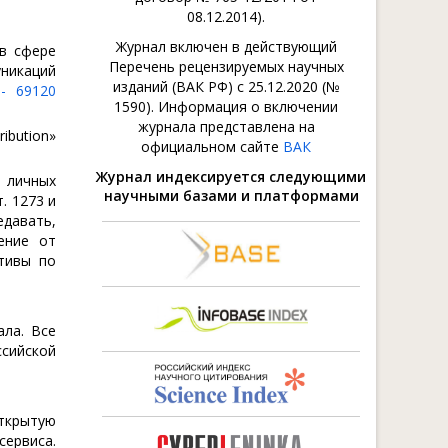
08.12.2014).
Журнал включен в действующий
 в сфере
Перечень рецензируемых научных
икаций
изданий (ВАК РФ) с 25.12.2020 (№
- 69120
1590). Информация о включении
журнала представлена на
ibution»
официальном сайте
ВАК
Журнал индексируется следующими
 личных
научными базами и платформами
. 1273 и
давать,
ение от
тивы по
ала. Все
ссийской
открытую
сервиса.