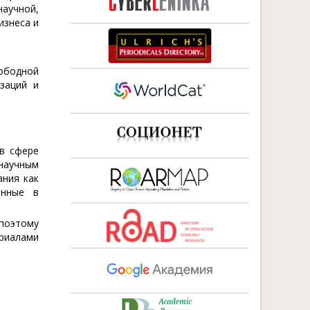
научной,
изнеса и
вободной
заций и
в сфере
 научным
ания как
енные в
поэтому
риалами