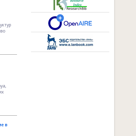
уктур
тво
уа,
их
е в