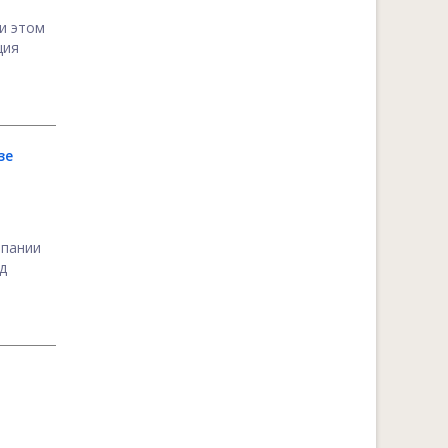
и этом
ция
зе
мпании
д