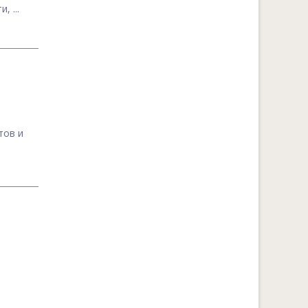
 ...
тов и
й