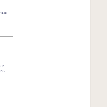
ения
е и
ия.