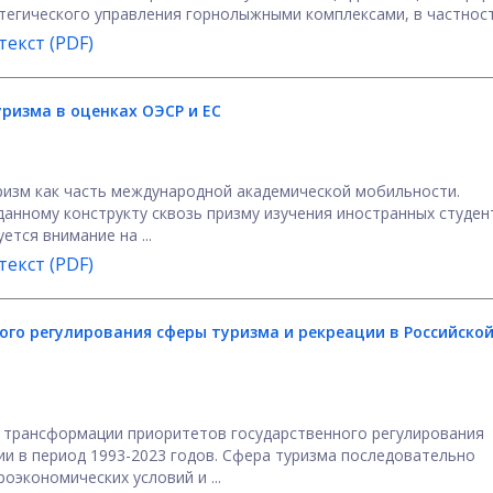
атегического управления горнолыжными комплексами, в частности,
екст (PDF)
изма в оценках ОЭСР и ЕС
ризм как часть международной академической мобильности.
анному конструкту сквозь призму изучения иностранных студен
тся внимание на ...
екст (PDF)
го регулирования сферы туризма и рекреации в Российско
 трансформации приоритетов государственного регулирования
ии в период 1993-2023 годов. Сфера туризма последовательно
оэкономических условий и ...