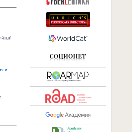
мийный
ия и
х