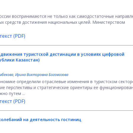
оссии воспринимаются не только как самодостаточные направл
ных средств достижения национальных целей. Министерством
екст (PDF)
движения туристской дестинации в условиях цифровой
ублики Казахстан)
мбекова
,
Ирина Викторовна Богомазова
номике определили отраслевые изменения в туристском сектор
ие перспективы и стратегические ориентиры ее функционирован
о путем ...
екст (PDF)
колебаний на деятельность гостиниц