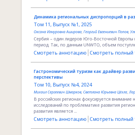
Динамика региональных диспропорций в ра
Том 11, Выпуск №1, 2025
Оксана Илнуровна Аширова
,
Георгий Евгениевич Попов
,
Ул
Сербия – один лидеров Юго-Восточной Европы 
период. Так, по данным UNWTO, объем поступлени
Смотреть аннотацию
Смотреть полный т
Гастрономический туризм как драйвер разви
перспективы
Том 10, Выпуск №4, 2024
Михаил Сергеевич Шмарков
,
Светлана Юрьевна Цёхла
,
Ла
В российских регионах фокусируется внимание 
исследований по проблематике развития регион
развития является ...
Смотреть аннотацию
Смотреть полный т