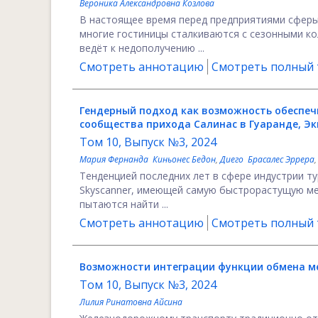
Вероника Александровна Козлова
В настоящее время перед предприятиями сферы
многие гостиницы сталкиваются с сезонными ко
ведёт к недополучению ...
Смотреть аннотацию
Смотреть полный т
Гендерный подход как возможность обеспеч
сообщества прихода Салинас в Гуаранде, Э
Том 10, Выпуск №3, 2024
Мария Фернанда Киньонес Бедон
,
Диего Брасалес Эррера
Тенденцией последних лет в сфере индустрии т
Skyscanner, имеющей самую быстрорастущую ме
пытаются найти ...
Смотреть аннотацию
Смотреть полный т
Возможности интеграции функции обмена м
Том 10, Выпуск №3, 2024
Лилия Ринатовна Айсина