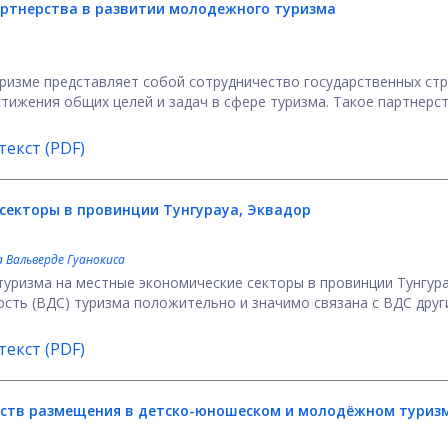
партнерства
в развитии молодежного туризма
уризме представляет собой сотрудничество государственных стр
тижения общих целей и задач в сфере туризма. Такое партнерс
екст (PDF)
 секторы
в провинции Тунгурауа, Эквадор
 Вальверде Гуанокиса
туризма на местные экономические секторы в провинции Тунгура
ость (ВДС) туризма положительно и значимо связана с ВДС друг
екст (PDF)
ств размещения в детско-
юношеском и молодёжном туризм