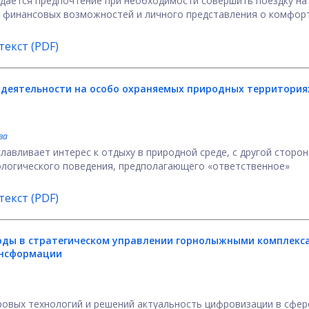
ается предпочтение при необходимости совершить поездку на
от финансовых возможностей и личного представления о комфор
екст (PDF)
 деятельности на особо охраняемых природных территориях
ва
авливает интерес к отдыху в природной среде, с другой сторон
логического поведения, предполагающего «ответственное»
екст (PDF)
ды в стратегическом управлении горнолыжными комплекс
ансформации
ровых технологий и решений актуальность цифровизации в сфер