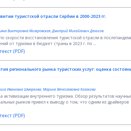
звитии
туристской отрасли Сербии в 2000-2023 гг.
ьяна Викторовна Мизеровская
,
Дмитрий Михайлович Денисов
по скорости восстановления туристской отрасли в послепанде
й от туризма в бюджет страны в 2023 г. по ...
екст (PDF)
тия регионального рынка туристских услуг: оценка состоян
риса Ивановна Шмаркова
,
Марина Вячеславовна Казакова
на активизации внутреннего туризма. Обзор результатов научны
альных рынков привел к выводу о том, что одним из драйверов
екст (PDF)