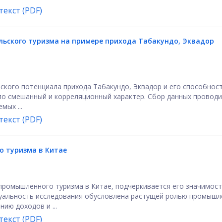
екст (PDF)
льского туризма на примере прихода Табакундо, Эквадор
ского потенциала прихода Табакундо, Эквадор и его способнос
ло смешанный и корреляционный характер. Сбор данных проводи
ых ...
екст (PDF)
о туризма в Китае
промышленного туризма в Китае, подчеркивается его значимост
туальность исследования обусловлена растущей ролью промышл
ию доходов и ...
екст (PDF)