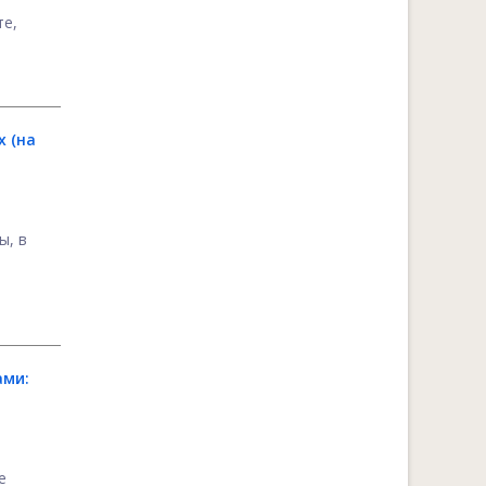
те,
 (на
ы, в
ами:
е