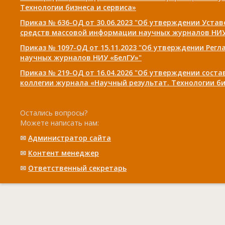
Технологии бизнеса и сервиса»
Приказ № 636-ОД от 30.06.2023 "Об утверждении Уста
средств массовой информации научных журналов НИУ
Приказ № 1097-ОД от 15.11.2023 "Об утверждении Рег
научных журналов НИУ «БелГУ»"
Приказ № 219-ОД от 16.04.2026 "Об утверждении сост
коллегии журнала «Научный результат. Технологии би
Остались вопросы?
Можете написать нам:
✉
Администратор сайта
✉
Контент менеджер
✉
Ответственный cекретарь