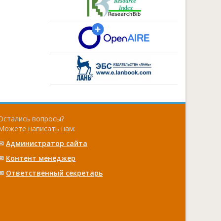
Остались вопросы?
Можете написать нам:
✉
Администратор сайта
✉
Контент менеджер
✉
Ответственный cекретарь