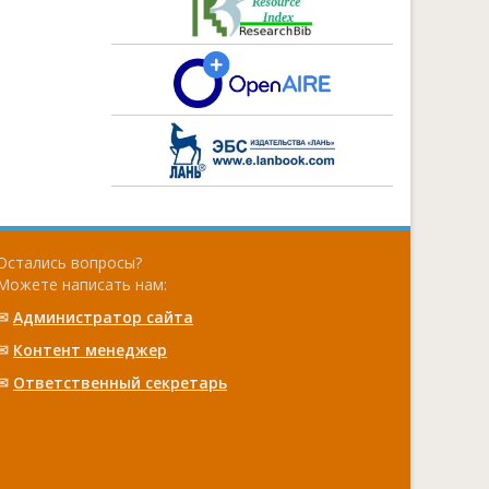
Остались вопросы?
Можете написать нам:
✉
Администратор сайта
✉
Контент менеджер
✉
Ответственный cекретарь