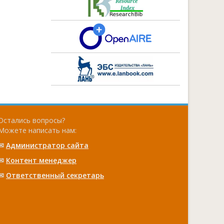
Остались вопросы?
Можете написать нам:
✉
Администратор сайта
✉
Контент менеджер
✉
Ответственный cекретарь