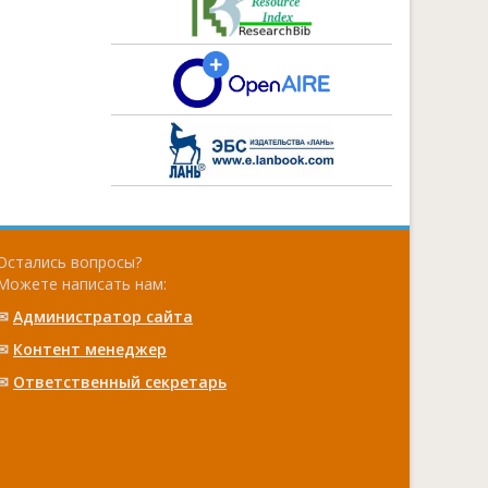
Остались вопросы?
Можете написать нам:
✉
Администратор сайта
✉
Контент менеджер
✉
Ответственный cекретарь