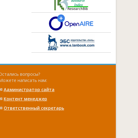
Остались вопросы?
Можете написать нам:
✉
Администратор сайта
✉
Контент менеджер
✉
Ответственный cекретарь