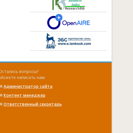
Остались вопросы?
Можете написать нам:
✉
Администратор сайта
✉
Контент менеджер
✉
Ответственный cекретарь