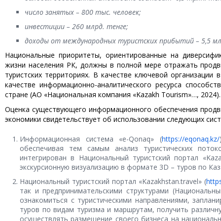
число занятых – 800 тыс. человек;
инвестиции – 260 млрд. тенге;
доходы от международных туристских прибытий – 5,5 мл
Национальные приоритеты, ориентированные на диверсифи
жизни населения РК, должны в полной мере отражать продв
туристских территориях. В качестве ключевой организации в
качестве информационно-аналитического ресурса способств
стране (АО «Национальная компания «Kazakh Tourism»…, 2024).
Оценка существующего информационного обеспечения продви
экономики свидетельствует об использовании следующих сист
Информационная система «e-Qonaq» (
https://eqonaq.kz/
обеспечивая тем самым анализ туристических потоко
интегрирован в Национальный туристский портал «Kazak
экскурсионную визуализацию в формате 3D – туров по Каз
Национальный туристский портал «Kazakhstan.travel» (
http
так и предпринимательскими структурами (Национальный 
ознакомиться с туристическими направлениями, заплани
туров по видам туризма и маршрутам, получить различн
осуществлять размещение своего бизнеса на национальн