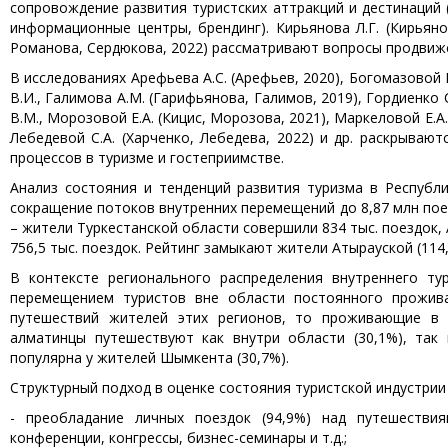
сопровождение развития туристских аттракций и дестинаций (
информационные центры, брендинг). Кирьянова Л.Г. (Кирьянов
Романова, Сердюкова, 2022) рассматривают вопросы продвиж
В исследованиях Арефьева А.С. (Арефьев, 2020), Богомазовой 
В.И., Галимова А.М. (Гарифьянова, Галимов, 2019), Гордиенко С
В.М., Морозовой Е.А. (Кицис, Морозова, 2021), Маркеловой Е.А.
Лебедевой С.А. (Харченко, Лебедева, 2022) и др. раскрываю
процессов в туризме и гостеприимстве.
Анализ состояния и тенденций развития туризма в Республ
сокращение потоков внутренних перемещений до 8,87 млн поез
– жители Туркестанской области совершили 834 тыс. поездок, 
756,5 тыс. поездок. Рейтинг замыкают жители Атырауской (114,3
В контексте регионального распределения внутреннего ту
перемещением туристов вне области постоянного прожива
путешествий жителей этих регионов, то проживающие в 
алматинцы путешествуют как внутри области (30,1%), так
популярна у жителей Шымкента (30,7%).
Структурный подход в оценке состояния туристской индустрии
- преобладание личных поездок (94,9%) над путешестви
конференции, конгрессы, бизнес-семинары и т.д.;