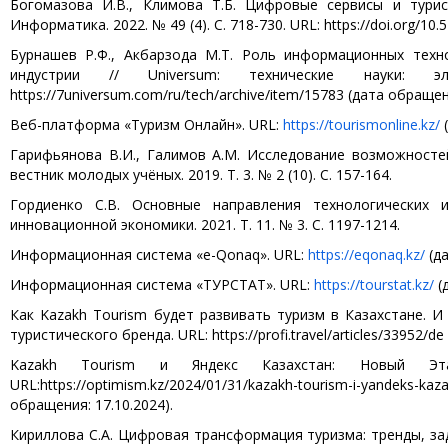
Богомазова И.В., Климова Т.Б. Цифровые сервисы и турис
Информатика. 2022. № 49 (4). С. 718-730. URL: https://doi.org/1
Бурнашев Р.Ф., Акбарзода М.Т. Роль информационных техн
индустрии // Universum: технические науки
https://7universum.com/ru/tech/archive/item/15783 (дата обращен
Веб-платформа «Туризм Онлайн». URL:
https://tourismonline.kz/
(
Гарифьянова В.И., Галимов А.М. Исследование возможносте
вестник молодых учёных. 2019. Т. 3. № 2 (10). С. 157-164.
Гордиенко С.В. Основные направления технологических 
инновационной экономики. 2021. Т. 11. № 3. С. 1197-1214.
Информационная система «e-Qonaq». URL:
https://eqonaq.kz/
(да
Информационная система «ТУРСТАТ». URL:
https://tourstat.kz/
(
Как Kazakh Tourism будет развивать туризм в Казахстане. И
туристического бренда. URL: https://profi.travel/articles/33952/d
Kazakh Tourism и Яндекс Казахстан: Новый Эт
URL:https://optimism.kz/2024/01/31/kazakh-tourism-i-yandeks-kaza
обращения: 17.10.2024).
Кириллова С.А. Цифровая трансформация туризма: тренды, за