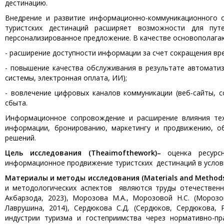
дестинацию.
Внедрение и развитие информационно-коммуникационного о
туристских дестинаций расширяет возможности для пу
персонализированное предложение. В качестве основополага
- расширение доступности информации за счет сокращения вр
- повышение качества обслуживания в результате автоматиз
системы, электронная оплата, ИИ);
- вовлечение цифровых каналов коммуникации (веб-сайты, 
сбыта.
Информационное сопровождение и расширение влияния тех
информации, бронированию, маркетингу и продвижению, о
решений.
Цель исследования (
The
aim
of
the
work
)
–
оценка ресурс
информационное продвижение туристских дестинаций в услов
Материалы и методы исследования (Materials and Methods
и методологических аспектов являются труды отечественны
Акбарзода, 2023), Морозова М.А., Морозовой Н.С. (Морозов
Лаврушина, 2014), Сердюкова С.Д. (Сердюков, Сердюкова,
индустрии туризма и гостеприимства через нормативно-п