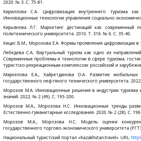
2020. № 3. С. 75-81.
Кириллова С.А. Цифровизация внутреннего туризма как
Инновационные технологии управления социально-экономически
Кирьянова Л.Г. Маркетинг дестинаций как современный п
политехнического университета. 2010. Т. 316. № 6. С. 35-40.
Кицис В.М., Морозова Е.А. Формы проявления цифровизации в ту
Лебедева С.А. Виртуальный туризм как одно из направлений
Современные проблемы и технологии в сфере туризма, гостин
туристско-рекреационным комплексом: российский и зарубежный
Маркелова Е.А., Хайретдинова О.А. Развитие мобильных
государственного нефтяного технического университета. 2022. №
Морозов М.А. Инновационные решения в индустрии туризма и
знаний. 2022. № 2 (49). С. 195-200.
Морозов М.А., Морозова Н.С. Инновационные тренды разви
Естественно-гуманитарные исследования. 2020. № 2 (28). C. 196
Морозов М.А., Морозова Н.С. Модель оценки конкурент
государственного торгово-экономического университета (РГТЭУ).
Национальный туристский портал «Kazakhstan.travel». URL:
http