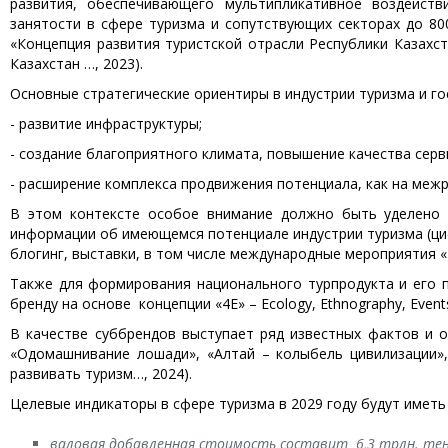
развития, обеспечивающего мультипликативное воздейст
занятости в сфере туризма и сопутствующих секторах до 80
«Концепция развития туристской отрасли Республики Казахст
Казахстан …, 2023).
Основные стратегические ориентиры в индустрии туризма и го
- развитие инфраструктуры;
- создание благоприятного климата, повышение качества серв
- расширение комплекса продвижения потенциала, как на меж
В этом контексте особое внимание должно быть уделено 
информации об имеющемся потенциале индустрии туризма (циф
блогинг, выставки, в том числе международные мероприятия «I
Также для формирования национального турпродукта и его 
бренду на основе концепции «4Е» – Ecology, Ethnography, Events
В качестве суббрендов выступает ряд известных фактов и о
«Одомашнивание лошади», «Алтай – колыбель цивилизации»,
развивать туризм…, 2024).
Целевые индикаторы в сфере туризма в 2029 году будут имет
валовая добавленная стоимость составит 6,3 трлн. тен