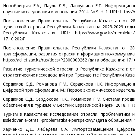
Новобрицкая Е.А., Пауль Л.В., Лаврушина Е.Г. Информацио
научные исследования и инновации. 2014. № 9. Ч. 1. URL: https:/
Постановление Правительства Республики Казахстан от 
туристской отрасли Республики Казахстан на 2023-2029 год
Республики Казахстан». URL: https://www.gov.kz/memleket/en
17.10.2024).
Постановление Правительства Республики Казахстан от 
трансформации, развития отрасли информационно-коммуникаци
https://adilet.zan.kz/rus/docs/P2300000262 (дата обращения: 17.1
Развитие туристической отрасли в Республике Казахстан: от
стратегических исследований при Президенте Республики Казахс
Сердюков С.Д., Романова Г.М., Сердюкова Н.К. Информацион
цифровой трансформации. М.: Первое экономическое издательст
Сердюков С.Д., Сердюкова Н.К., Романова Г.М. Система про
обеспечения в туризме // Вестник Евразийской науки. 2018. Т 1
Туризм в Казахстане: исследование отрасли, проблематика и пе
issledovanie-otrasli-problematika-i-perspektivy/ (дата обращения: 
Харченко Д.Е., Лебедева С.А. Импортозамещение цифров