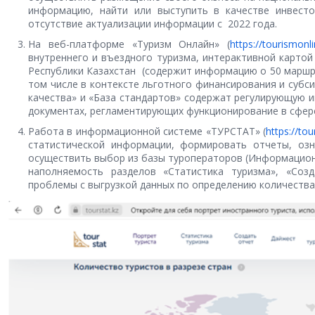
информацию, найти или выступить в качестве инвесто
отсутствие актуализации информации с 2022 года.
На веб-платформе «Туризм Онлайн» (
https://tourismonli
внутреннего и въездного туризма, интерактивной карто
Республики Казахстан (содержит информацию о 50 маршру
том числе в контексте льготного финансирования и субс
качества» и «База стандартов» содержат регулирующую 
документах, регламентирующих функционирование в сфере
Работа в информационной системе «ТУРСТАТ» (
https://tou
статистической информации, формировать отчеты, оз
осуществить выбор из базы туроператоров (Информационн
наполняемость разделов «Статистика туризма», «Соз
проблемы с выгрузкой данных по определению количества т