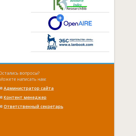
Остались вопросы?
Можете написать нам:
✉
Администратор сайта
✉
Контент менеджер
✉
Ответственный cекретарь