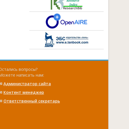
Остались вопросы?
Можете написать нам:
✉
Администратор сайта
✉
Контент менеджер
✉
Ответственный cекретарь