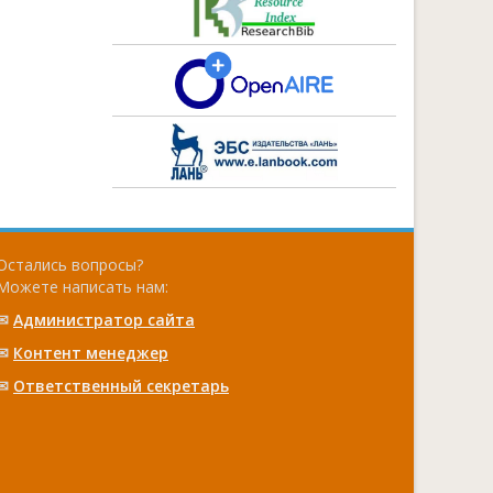
Остались вопросы?
Можете написать нам:
✉
Администратор сайта
✉
Контент менеджер
✉
Ответственный cекретарь