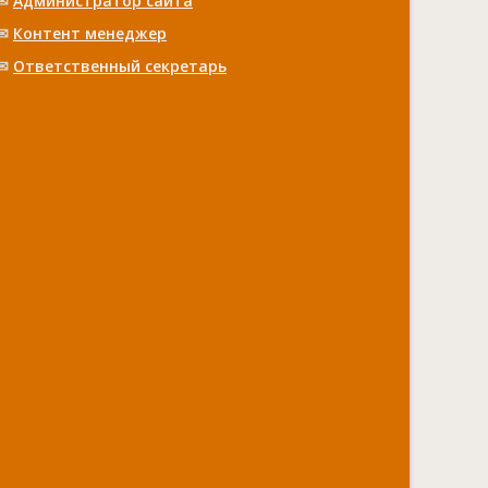
✉
Администратор сайта
✉
Контент менеджер
✉
Ответственный cекретарь