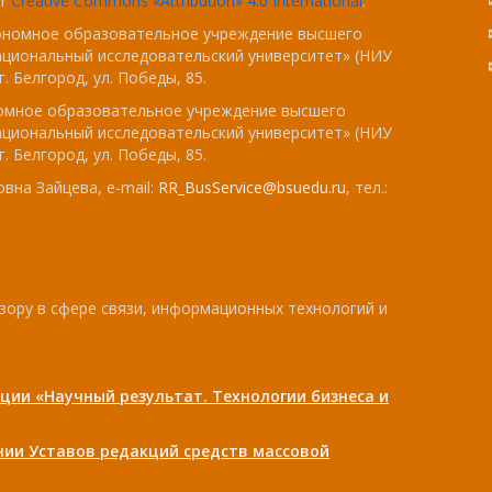
er
Creative Commons «Attribution» 4.0 International
.
тономное образовательное учреждение высшего
ациональный исследовательский университет» (НИУ
. Белгород, ул. Победы, 85.
номное образовательное учреждение высшего
ациональный исследовательский университет» (НИУ
. Белгород, ул. Победы, 85.
вна Зайцева, e-mail:
RR_BusService@bsuedu.ru
, тел.:
зору в сфере связи, информационных технологий и
ции «Научный результат. Технологии бизнеса и
ении Уставов редакций средств массовой