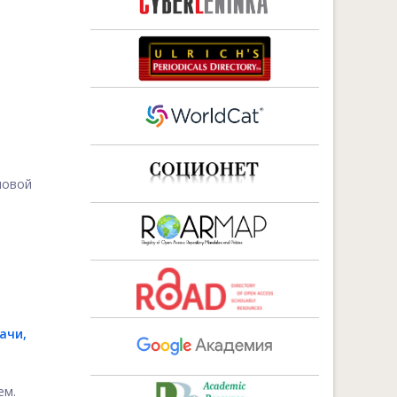
новой
ачи,
ем.