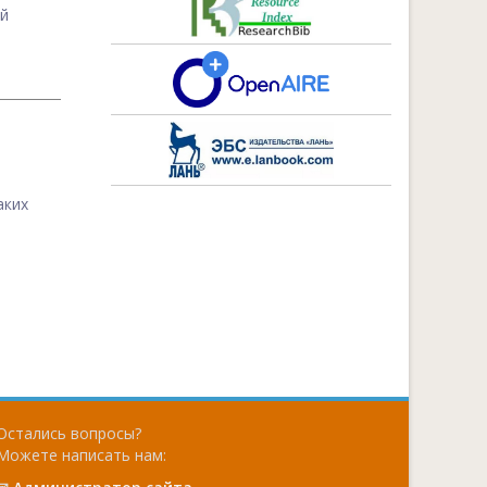
ой
аких
Остались вопросы?
Можете написать нам: