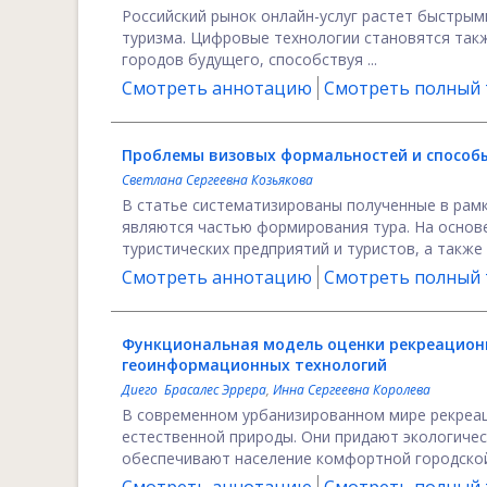
Российский рынок онлайн-услуг растет быстрым
туризма. Цифровые технологии становятся такж
городов будущего, способствуя ...
Смотреть аннотацию
Смотреть полный т
Проблемы визовых формальностей и способ
Светлана Сергеевна Козьякова
В статье систематизированы полученные в рам
являются частью формирования тура. На основ
туристических предприятий и туристов, а также .
Смотреть аннотацию
Смотреть полный т
Функциональная модель оценки рекреационн
геоинформационных технологий
Диего Брасалес Эррера
,
Инна Сергеевна Королева
В современном урбанизированном мире рекреа
естественной природы. Они придают экологичес
обеспечивают население комфортной городской 