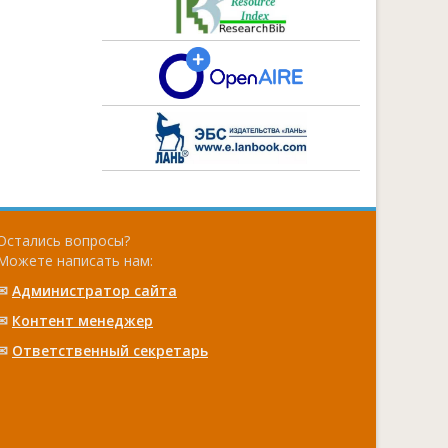
Остались вопросы?
Можете написать нам:
✉
Администратор сайта
✉
Контент менеджер
✉
Ответственный cекретарь