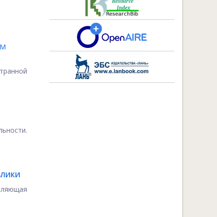
ММ
странной
ьности.
БЛИКИ
вляющая