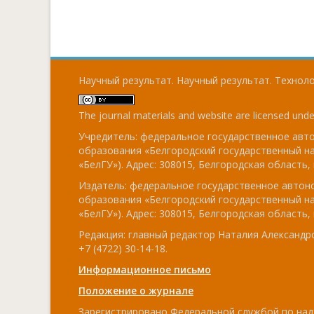
Научный результат. Научный результат. Технолог
The journal materials and website are licensed und
Учредитель: федеральное государственное ав
образования «Белгородский государственный н
«БелГУ»). Адрес: 308015, Белгородская область, г
Издатель: федеральное государственное авто
образования «Белгородский государственный н
«БелГУ»). Адрес: 308015, Белгородская область, г
Редакция: главный редактор Наталия Александро
+7 (4722) 30-14-18.
Информационное письмо
Положение о журнале
Зарегистрировано Федеральной службой по над