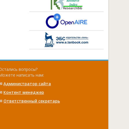
Остались вопросы?
Можете написать нам:
✉
Администратор сайта
✉
Контент менеджер
✉
Ответственный cекретарь