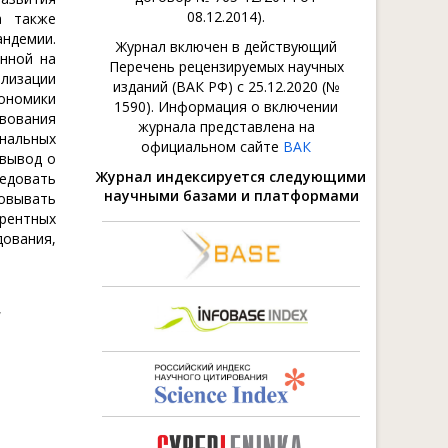
08.12.2014).
а также
андемии.
Журнал включен в действующий
нной на
Перечень рецензируемых научных
лизации
изданий (ВАК РФ) с 25.12.2020 (№
ономики
1590). Информация о включении
вования
журнала представлена на
нальных
официальном сайте
ВАК
 вывод о
Журнал индексируется следующими
ледовать
научными базами и платформами
овывать
урентных
ования,
,