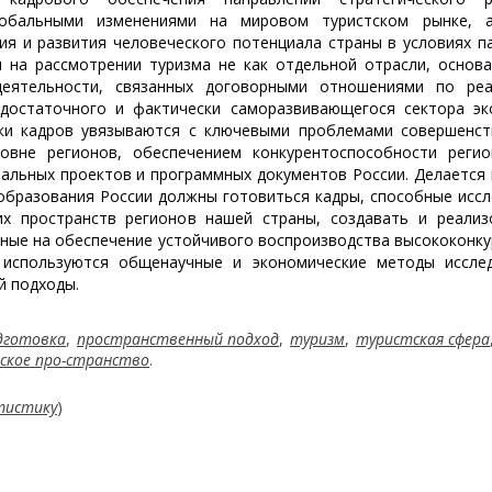
глобальными изменениями на мировом туристском рынке, 
я и развития человеческого потенциала страны в условиях п
на рассмотрении туризма не как отдельной отрасли, основа
деятельности, связанных договорными отношениями по реа
одостаточного и фактически саморазвивающегося сектора эк
вки кадров увязываются с ключевыми проблемами совершенст
овне регионов, обеспечением конкурентоспособности регио
нальных проектов и программных документов России. Делается
 образования России должны готовиться кадры, способные исс
х пространств регионов нашей страны, создавать и реализ
нные на обеспечение устойчивого воспроизводства высококонк
е используются общенаучные и экономические методы исслед
й подходы.
дготовка
,
пространственный подход
,
туризм
,
туристская сфера
ское про-странство
.
тистику
)