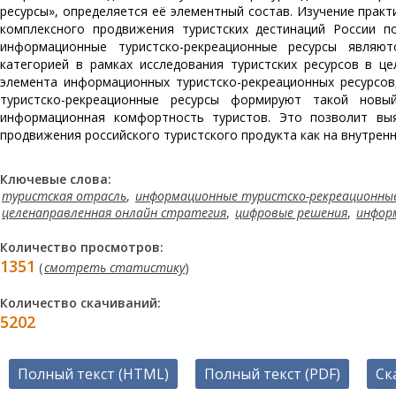
ресурсы», определяется её элементный состав. Изучение прак
комплексного продвижения туристских дестинаций России п
информационные туристско-рекреационные ресурсы являют
категорией в рамках исследования туристских ресурсов в ц
элемента информационных туристско-рекреационных ресурсов
туристско-рекреационные ресурсы формируют такой новы
информационная комфортность туристов. Это позволит вы
продвижения российского туристского продукта как на внутренн
Ключевые слова:
туристская отрасль
,
информационные туристско-рекреационные
целенаправленная онлайн стратегия
,
цифровые решения
,
инфор
Количество просмотров:
1351
(
смотреть статистику
)
Количество скачиваний:
5202
Полный текст (HTML)
Полный текст (PDF)
Ск