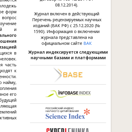
08.12.2014).
олодежь
оре форм
Журнал включен в действующий
у вопрос
Перечень рецензируемых научных
изучение
изданий (ВАК РФ) с 25.12.2020 (№
учный и
1590). Информация о включении
льного
журнала представлена на
ношения
официальном сайте
ВАК
изацией
Журнал индексируется следующими
щихся в
научными базами и платформами
еловек.
я часть
дходят к
енности.
о найму,
копления
вное его
будущей
оляющая
ремлений
ктивных