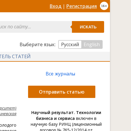
Вход
|
Регистрация
ИСКАТЬ
Выберите язык:
Русский
English
ТЕЛЬ СТАТЕЙ
Все журналы
Отправить статью
ерситет)
Научный результат. Технологии
шневская
бизнеса и сервиса
включен в
научную базу РИНЦ (лицензионный
молодого
договор № 765-12/2014 от
являются