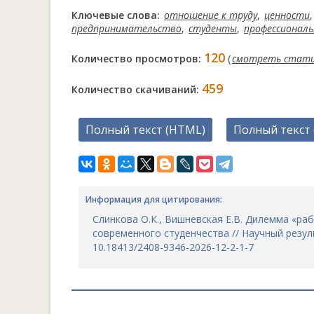
Ключевые слова:
отношение к труду
,
ценности
предпринимательство
,
студенты
,
профессиональ
120
Количество просмотров:
(
смотреть стат
459
Количество скачиваний:
Полный текст (HTML)
Полный текст 
Информация для цитирования:
Слинкова О.К., Вишневская Е.В. Дилемма «ра
современного студенчества // Научный результа
10.18413/2408-9346-2026-12-2-1-7