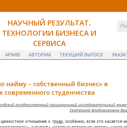
НАУЧНЫЙ РЕЗУЛЬТАТ.
ТЕХНОЛОГИИ БИЗНЕСА И
СЕРВИСА
АРХИВ
АВТОРАМ
ТЕКУЩИЙ ВЫПУСК
УКАЗА
о найму – собственный бизнес» в
ях
современного студенчества
родский государственный национальный исследовательский унив
Екатерина Владимировна Ви
ценностное отношение к труду, особенно, если это касается 
многочисленны, а выводы, которые делают их авторы, часто 