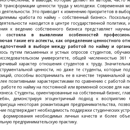
й трансформации ценности труда у молодежи. Современная м
ой деятельности. Это приводит к изменению приоритетов в выб
 дилеммы «работа по найму – собственный бизнес». Поскольк
еятельности находится в центре государственной политики, 
ления к ведению собственного бизнеса представляет на
ия состояла в выявлении особенностей профессиона
ючая такие его аспекты, как определение ценностного от
редпочтений в выборе между работой по найму и орган
лось путем письменных и устных опросов студентов, обучаю
исследовательском университете, общей численностью 361 ч
ечивый характер отношения студентов к труду. Значительна
нструментальной ценности, но даже те студенты, которые по
зиций, способны воспринимать ее в качестве терминальной ц
лее позитивными характеристиками по сравнению с работой п
к работе по найму на постоянной или временной основе для на
изнеса. Студенты, ориентированные на собственный бизнес, гла
ебя», демонстрируя эгоцентричный подход к восприятию 
присуща некоторая романтизация предпринимательства, позв
ние подтверждает необходимость поддержки студенческих уст
ем формирования необходимых личных качеств и более объе
альную предпринимательскую практику.