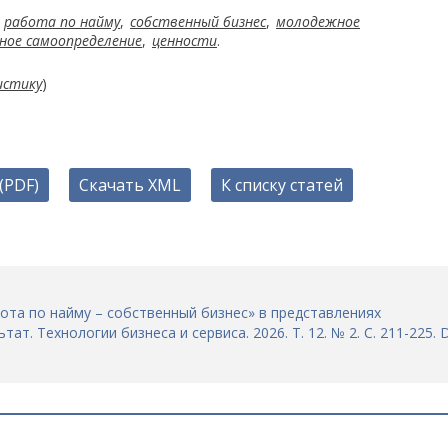
,
работа по найму
,
собственный бизнес
,
молодежное
ное самоопределение
,
ценности
.
истику
)
(PDF)
Скачать XML
К списку статей
бота по найму – собственный бизнес» в представлениях
т. Технологии бизнеса и сервиса. 2026. Т. 12. № 2. С. 211-225. D