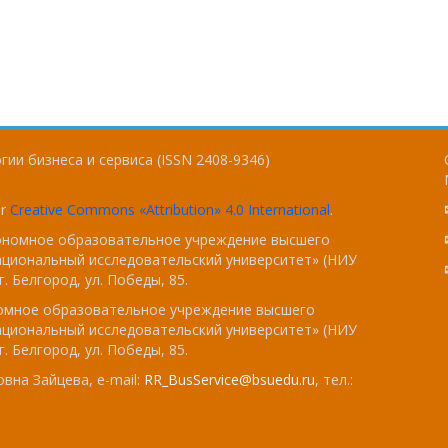
ии бизнеса и сервиса (ISSN 2408-9346)
er
Creative Commons «Attribution» 4.0 International
.
тономное образовательное учреждение высшего
ациональный исследовательский университет» (НИУ
. Белгород, ул. Победы, 85.
номное образовательное учреждение высшего
ациональный исследовательский университет» (НИУ
. Белгород, ул. Победы, 85.
вна Зайцева, e-mail:
RR_BusService@bsuedu.ru
, тел.: