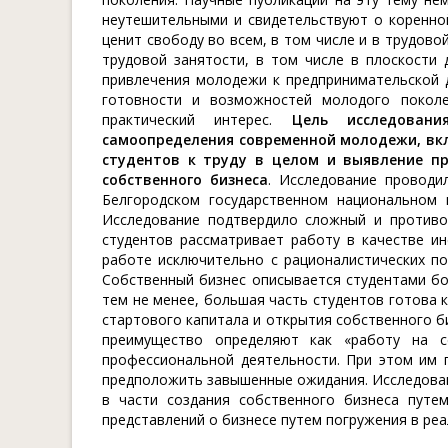
неутешительными и свидетельствуют о коренно
ценит свободу во всем, в том числе и в трудов
трудовой занятости, в том числе в плоскости
привлечения молодежи к предпринимательской д
готовности и возможностей молодого поко
практический интерес.
Цель
исследован
самоопределения современной молодежи, вкл
студентов к труду в целом и выявление п
собственного бизнеса
. Исследование проводи
Белгородском государственном национальном 
Исследование подтвердило сложный и противор
студентов рассматривает работу в качестве и
работе исключительно с рационалистических по
Собственный бизнес описывается студентами бо
тем не менее, большая часть студентов готова 
стартового капитала и открытия собственного б
преимущество определяют как «работу на с
профессиональной деятельности. При этом им 
предположить завышенные ожидания. Исследова
в части создания собственного бизнеса пут
представлений о бизнесе путем погружения в ре