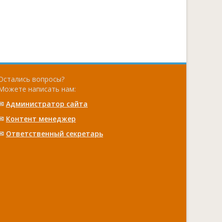
Остались вопросы?
Можете написать нам:
✉
Администратор сайта
✉
Контент менеджер
✉
Ответственный cекретарь