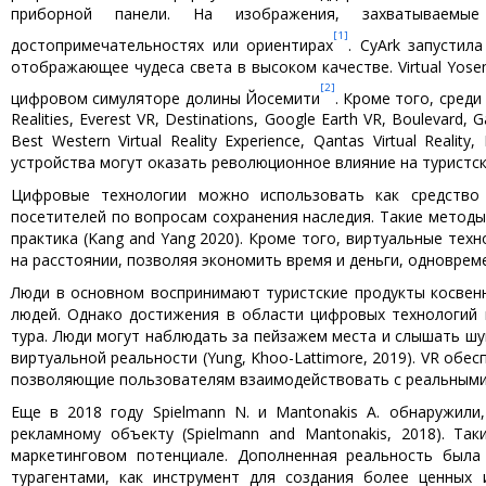
приборной панели. На изображения, захватываемы
[1]
достопримечательностях или ориентирах
. CyArk запустил
отображающее чудеса света в высоком качестве. Virtual Yos
[2]
цифровом симуляторе долины Йосемити
. Кроме того, сред
Realities, Everest VR, Destinations, Google Earth VR, Boulevard, 
Best Western Virtual Reality Experience, Qantas Virtual Reality
устройства могут оказать революционное влияние на туристс
Цифровые технологии можно использовать как средство 
посетителей по вопросам сохранения наследия. Такие методы
практика (Kang and Yang 2020). Кроме того, виртуальные те
на расстоянии, позволяя экономить время и деньги, одновре
Люди в основном воспринимают туристские продукты косвенно
людей. Однако достижения в области цифровых технологий 
тура. Люди могут наблюдать за пейзажем места и слышать шум
виртуальной реальности (Yung, Khoo-Lattimore, 2019). VR об
позволяющие пользователям взаимодействовать с реальными с
Еще в 2018 году Spielmann N. и Mantonakis A. обнаружил
рекламному объекту (Spielmann and Mantonakis, 2018). Та
маркетинговом потенциале. Дополненная реальность была 
турагентами, как инструмент для создания более ценных