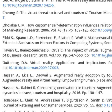
Bec A., Moyle B., Schaffer V., Timms K. Virtual reality and mixed r
10.1016/j.tourman.2020.104256
.
Cheong R. The virtual threat to travel and tourism // Tourism Mana
T
.
Dholakia U.M. How customer self-determination influences relationa
of Marketing Research. 2006. Vol. 43 (1). Pp. 109–120. doi:
10.1509/j
Fibbi S., Spano L.D., Sorrentino F., Scateni R. WoBo: Multisensoria
Extended Abstracts on Human Factors in Computing Systems, Seoul
Flavián C., Ibáñez-Sánchez S., Orús C. The impact of virtual, augm
of Business Research. 2019. Vol.100, Pp. 547–560. doi:
10.1016/j.jb
Guttentag D.A. Virtual reality: Applications and implication
doi:
10.1016/j.tourman.2009.07.003
.
Hassan A., Ekiz E., Dadwal S. Augmented realty adoption by to
Augmented reality and virtual reality: Empowering human, place and
Hassan A., Rahimi R. Consuming «innovation» in tourism: Augmented 
dynamics in travel, tourism and hospitality. 2016. Pp. 130–147.
Hollebeek L., Clark M., Andreassen T., Sigurdsson V., Smith D. Vi
Journal of Retailing and Consumer Services. 2020. Vol. 55. doi:
10.101