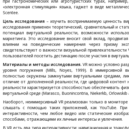
при гастрономических или агротуристских турах, наприме
«электронная стимуляция» языка, гаджет в виде металличе
Scentee.
Цель исследования
– изучить воспринимаемую ценность ви
исследования применен теоретический, сравнительный и стати
потенциал виртуальной реальности, возможности использ
маркетинга. Это исследование вносит свой вклад, продвига
влиянии на поведенческие намерения через призму эксп
свидетельствуют о важности визуальной привлекательности 
пользователей посетить дестинацию после участия в виртуаль
Материалы и методы исследования.
VR можно условно разд
уровня погружения (Mills, Noyes, 1999). В иммерсивной 
полностью окружены замкнутыми виртуальными средами, ликв
отличие от дополненной реальности, где цифровой контент 
реальности характеризуется способностью обеспечивать физи
виртуальной среде (Marasco, Buonincontria, Niekerkb, Orlowskib
Наоборот, неиммерсивный VR реализован только в мониторе 
слышать с помощью таких приложений, как YouTube. При
интерактивности, чем любое видео или статические изобр
способами, отражающими их личные интересы и увлечения.
В VR есть два типа интерактивности: навигационная и транс