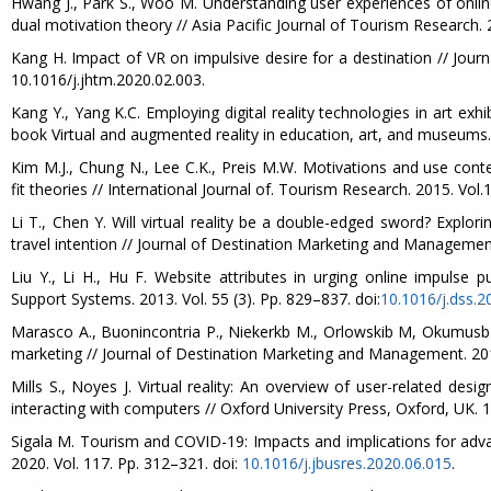
Hwang J., Park S., Woo M. Understanding user experiences of online
dual motivation theory // Asia Pacific Journal of Tourism Research. 2
Kang H. Impact of VR on impulsive desire for a destination // Jour
10.1016/j.jhtm.2020.02.003.
Kang Y., Yang K.C. Employing digital reality technologies in art exh
book Virtual and augmented reality in education, art, and museums.
Kim M.J., Chung N., Lee C.K., Preis M.W. Motivations and use cont
fit theories // International Journal of. Tourism Research. 2015. Vol.1
Li T., Chen Y. Will virtual reality be a double-edged sword? Explo
travel intention // Journal of Destination Marketing and Management.
Liu Y., Li H., Hu F. Website attributes in urging online impulse 
Support Systems. 2013. Vol. 55 (3). Pp. 829–837. doi:
10.1016/j.dss.2
Marasco A., Buonincontria P., Niekerkb M., Orlowskib M, Okumusb F.
marketing // Journal of Destination Marketing and Management. 2018
Mills S., Noyes J. Virtual reality: An overview of user-related desig
interacting with computers // Oxford University Press, Oxford, UK. 
Sigala M. Tourism and COVID-19: Impacts and implications for advan
2020. Vol. 117. Pp. 312–321. doi:
10.1016/j.jbusres.2020.06.015
.