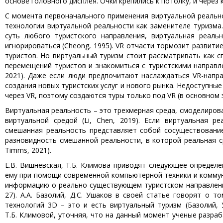
основе головного дисплея. Очки крепились к потолку, и через
С момента первоначального применения виртуальной реальнос
технологии виртуальной реальности как заменителе туризма.
суть любого туристского направления, виртуальная реаль
игнорироваться (Cheong, 1995). VR отчасти тормозит развити
туристов. Но виртуальный туризм стоит рассматривать как с
перемещений туристов и знакомиться с туристскими направл
2021). Даже если люди предпочитают наслаждаться VR-напр
создания новых туристских услуг и нового рынка. Недоступны
через VR, поэтому создаются туры только под VR (в основном 
Виртуальная реальность – это трехмерная среда, смоделирова
виртуальной средой (Li, Chen, 2019). Если виртуальная 
смешанная реальность представляет собой сосуществование
разновидность смешанной реальности, в которой реальная ср
Timms, 2021).
Е.В. Вишневская, Т.Б. Климова приводят следующее определ
ему при помощи современной компьютерной техники и комму
информацию о реально существующем туристском направлении
27). А.А. Базолий, Д.С. Ушаков в своей статье говорят о
технологий 3D – это и есть виртуальный туризм (Базолий, 
Т.Б. Климовой, уточняя, что на данный момент ученые разра