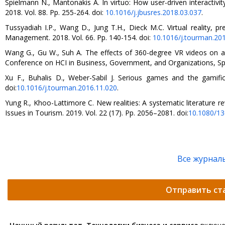
Spielmann N., Mantonakis A. In virtuo: How user-driven interactivity
2018. Vol. 88. Pp. 255-264. doi:
10.1016/j.jbusres.2018.03.037
.
Tussyadiah I.P., Wang D., Jung T.H., Dieck M.C. Virtual reality, 
Management. 2018. Vol. 66. Pp. 140-154. doi:
10.1016/j.tourman.20
Wang G., Gu W., Suh A. The effects of 360-degree VR videos on 
Conference on HCI in Business, Government, and Organizations, Sp
Xu F., Buhalis D., Weber-Sabil J. Serious games and the gamif
doi:
10.1016/j.tourman.2016.11.020
.
Yung R., Khoo-Lattimore C. New realities: A systematic literature re
Issues in Tourism. 2019. Vol. 22 (17). Pp. 2056–2081. doi:
10.1080/1
Все журнал
Отправить ст