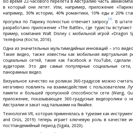
Во время 22-часового перелёта в Австралию часть авиакомпа
в который они летят. Или, например, приложение «Парижс
например, 30% истории, 40% романтики, 10% еды и 20% ста
[3]
прогулка по Парижу полностью отвечает запросу
. В штате
разработано приложение «The Battle», где туристы вступают
пример, компания Walt Disney с мобильной игрой «Dragon S
телефона (Кости, 2016).
Одна из значительных мультимедийных инноваций – это видеоф
Такие видео, также известны как мобильная виртуальная р
социальных сетей, такие как Facebook и YouTube, сделал
аудитории. Это две самые популярные социальные сети,
панорамных видео.
Визуальное качество на роликах 360-градусов можно считат
негативно повлиять на взаимодействие с пользователем. Л
памяти и большей пропускной способности сети (Wang, Gu 
приложение, показывающее 360-градусные видеоролики о не
Австралии и закат над пальмами на Ямайке.
Технология VR, которая применялась в туризме как инструмен
and Orús, 2019) теперь играет ключевую роль в качестве и
постпандемийный период (Sigala, 2020).