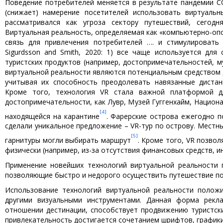
Поведение потребителей меняется в результате пандемии CO
(снижает) намерение посетителей использовать виртуаль
рассматривался как угроза сектору путешествий, сегод
Виртуальная реальность, определяемая как «компьютерно-опо
связь для привлечения потребителей …. и стимулировать ж
Sigurdsson and Smith, 2020: 1) все чаще используется дл
туристских продуктов (например, достопримечательностей, м
виртуальной реальности являются потенциальным средством д
учитывая их способность преодолевать навязанные дистан
Кроме того, технология VR стала важной платформой дл
достопримечательности, как Лувр, Музей Гуггенхайм, Национ
[4]
находящейся на карантине
. Фарерские острова ежегодно п
сделали уникальное предложение – VR-тур по острову. Местн
[5]
гарнитуры могли выбирать маршрут
. Кроме того, VR позво
физически (например, из-за отсутствия финансовых средств, и
Применение новейших технологий виртуальной реальности 
позволяющие быстро и недорого осуществить путешествие по вир
Использование технологий виртуальной реальности полож
другими визуальными инструментами. Данная форма рек
отношении дестинации, способствует продвижению туристски
привлекательность достигается сочетанием шрифтов, графики, з