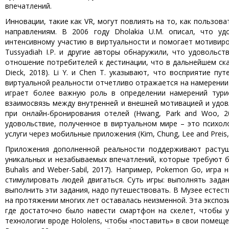
впечатлений.
Инновации, такие как VR, могут повлиять на то, как пользов
направлениям. В 2006 году Dholakia U.M. описал, что уд
интенсивному участию в виртуальности и помогает мотивиров
Tussyadiah I.P. и другие авторы обнаружили, что удовольс
отношение потребителей к дестинации, что в дальнейшем ск
Dieck, 2018). Li Y. и Chen T. указывают, что восприятие п
виртуальной реальности отчетливо отражается на намерении
играет более важную роль в определении намерений турист
взаимосвязь между внутренней и внешней мотивацией и удо
при онлайн-бронирования отелей (Hwang, Park and Woo, 201
удовольствие, полученное в виртуальном мире – это психол
услуги через мобильные приложения (Kim, Chung, Lee and Preis,
Приложения дополненной реальности поддерживают растущ
уникальных и незабываемых впечатлений, которые требуют б
Buhalis and Weber-Sabil, 2017). Например, Pokemon Go, игра
стимулировать людей двигаться. Суть игры: выполнять зада
выполнить эти задания, надо путешествовать. В Музее естес
на протяжении многих лет оставалась неизменной. Эта экспоз
где достаточно было навести смартфон на скелет, чтобы у
технологии вроде Hololens, чтобы «поставить» в свои помещ