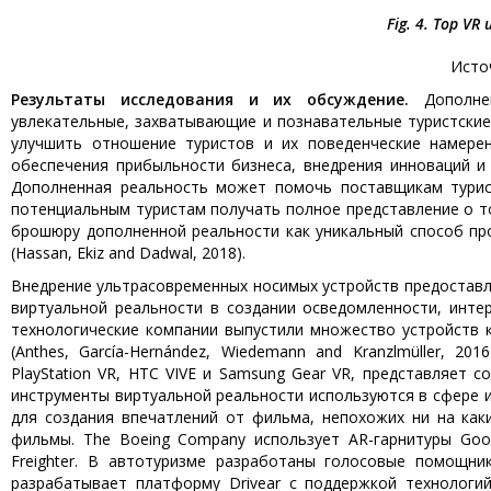
Fig. 4. Top VR
Исто
Результаты исследования и их обсуждение.
Дополне
увлекательные, захватывающие и познавательные туристские
улучшить отношение туристов и их поведенческие намерен
обеспечения прибыльности бизнеса, внедрения инноваций и у
Дополненная реальность может помочь поставщикам турист
потенциальным туристам получать полное представление о то
брошюру дополненной реальности как уникальный способ пр
(Hassan, Ekiz and Dadwal, 2018).
Внедрение ультрасовременных носимых устройств предостав
виртуальной реальности в создании осведомленности, интер
технологические компании выпустили множество устройств к
(Anthes, García-Hernández, Wiedemann and Kranzlmüller, 201
PlayStation VR, HTC VIVE и Samsung Gear VR, представляет 
инструменты виртуальной реальности используются в сфере иг
для создания впечатлений от фильма, непохожих ни на как
фильмы. The Boeing Company использует AR-гарнитуры Goog
Freighter. В автотуризме разработаны голосовые помощник
разрабатывает платформу Drivear с поддержкой технологий