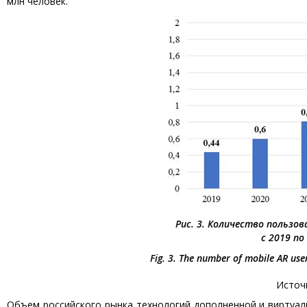
млн человек.
Рис. 3. Количество пользо
с 2019 по
Fig. 3. The number of mobile AR use
Источн
Объем российского рынка технологий дополненной и виртуаль