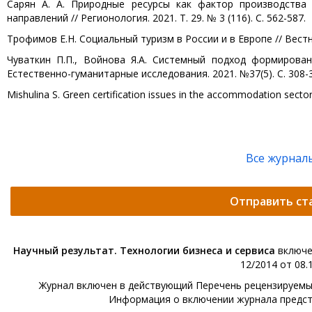
Сарян А. А. Природные ресурсы как фактор производства 
направлений // Регионология. 2021. Т. 29. № 3 (116). С. 562-587.
Трофимов Е.Н. Социальный туризм в России и в Европе // Вестни
Чуваткин П.П., Войнова Я.А. Системный подход формирован
Естественно-гуманитарные исследования. 2021. №37(5). С. 308-
Mishulina S. Green certification issues in the accommodation sector 
Все журнал
Отправить ст
Научный результат. Технологии бизнеса и сервиса
включе
12/2014 от 08.1
Журнал включен в действующий Перечень рецензируемых 
Информация о включении журнала предс