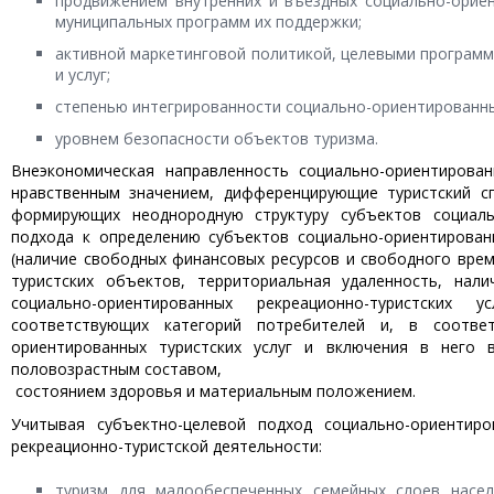
продвижением внутренних и въездных социально-ориен
муниципальных программ их поддержки;
активной маркетинговой политикой, целевыми программ
и услуг;
степенью интегрированности социально-ориентированны
уровнем безопасности объектов туризма.
Внеэкономическая направленность социально-ориентирован
нравственным значением, дифференцирующие туристский сп
формирующих неоднородную структуру субъектов социаль
подхода к определению субъектов социально-ориентирован
(наличие свободных финансовых ресурсов и свободного вре
туристских объектов, территориальная удаленность, нали
социально-ориентированных рекреационно-турист­ски
соответствующих категорий потребителей и, в соотве
ориентированных туристских услуг и включения в него 
половозрастным составом,
состоянием здоровья и материальным положением.
Учитывая субъектно-целевой подход социально-ориентир
рекреационно-туристской деятельности:
туризм для малообеспеченных семейных слоев насел