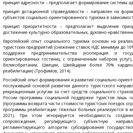
принцип адресности – предполагает формирование системы ад
принцип дотационной справедливости – направлен на фор
субъектов социально-ориентированного туризма в зависимост
принцип приоритетности – предполагает выделение прио
достижение культурно-образова­тельных, духовно-нравственн
Европейский опыт социального туризма основан на реали
туристских предприятий (снижение ставок НДС минимум до 10%
поддержке предпринимательства (кооперация и госуд
ориентированных гостиниц с ограниченным набором услуг)
Великобритании, Швеции, Швейцарии более 70% кардиол
реабилитации) (Трофимов, 2014).
Российский опыт формирования и развития социально-ориенти
послужившей основой развития данного туристского направл
рекреационным услугам за счет средств социального страх
России программы социальной поддержки туристов лишь ча
(программы возврата части стоимости туристских поездок ог
программы реабилитации тяжелых больных реализуются в м
2021). При этом игнорируется необходимость создани
сопровождение, регулирующего субъектную направл
регламентирующего алгоритм субсидирования государство