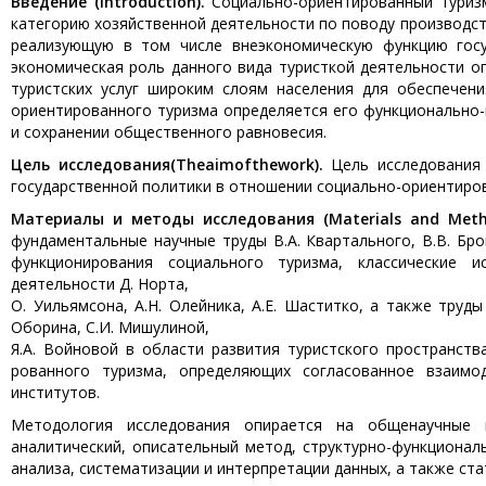
Введение (
Introduction
).
Социально-ориентированный туриз
категорию хозяйственной деятельности по поводу производст
реализующую в том числе внеэкономическую функцию госуд
экономическая роль данного вида туристкой деятельности о
туристских услуг широким слоям населения для обеспечени
ориентиро­ванного туризма определяется его функционально
и сохранении общественного равновесия.
Цель
исследования
(
The
aim
of
the
work
).
Цель исследования
государственной политики в отношении социально-ориентиров
Материалы и методы исследования (Materials and Meth
фундаментальные научные труды В.А. Квартального, В.В. Бр
функционирования социального туризма, классические и
деятельности Д. Норта,
О. Уильямсона, А.Н. Олейника, А.Е. Шаститко, а также труды
Оборина, С.И. Мишулиной,
Я.А. Войновой в области развития туристского пространств
рованного туризма, определяющих согласованное взаимод
институтов.
Методология исследования опирается на общенаучные 
аналитический, описательный метод, структурно-функционал
анализа, систематизации и интерпретации данных, а также ст