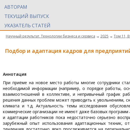
АВТОРАМ
ТЕКУЩИЙ ВЫПУСК
УКАЗАТЕЛЬ СТАТЕЙ
Научный результат. Технологии бизнеса и сервиса
→
2025
→
Том 11, 
Подбор и адаптация кадров для предприяти
Aннотация
При приёме на новое место работы многие сотрудники ста
необходимой информации (например, о порядке работы, осн
взаимоотношений в коллективе, и непривычный график рабо
решения данных проблем может приводить к увольнениям, сн
климата и т.д. Актуальность темы исследования обусловл
коммерческие организации не имеют даже базовых программ 
и адаптации работников пока недостаточно серьезно восп
зарубежный опыт использования адаптационных техник, от
тенденция достаточно ярко прослеживается на региональн