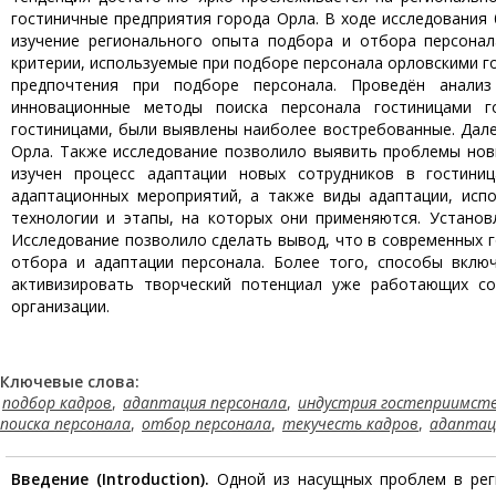
гостиничные предприятия города Орла. В ходе исследования
изучение регионального опыта подбора и отбора персонал
критерии, используемые при подборе персонала орловскими 
предпочтения при подборе персонала. Проведён анали
инновационные методы поиска персонала гостиницами г
гостиницами, были выявлены наиболее востребованные. Дале
Орла. Также исследование позволило выявить проблемы нов
изучен процесс адаптации новых сотрудников в гостиниц
адаптационных мероприятий, а также виды адаптации, исп
технологии и этапы, на которых они применяются. Установ
Исследование позволило сделать вывод, что в современных 
отбора и адаптации персонала. Более того, способы вклю
активизировать творческий потенциал уже работающих со
организации.
Ключевые слова:
подбор кадров
,
адаптация персонала
,
индустрия гостеприимст
поиска персонала
,
отбор персонала
,
текучесть кадров
,
адаптац
Введение (
Introduction
).
Одной из насущных проблем в реги