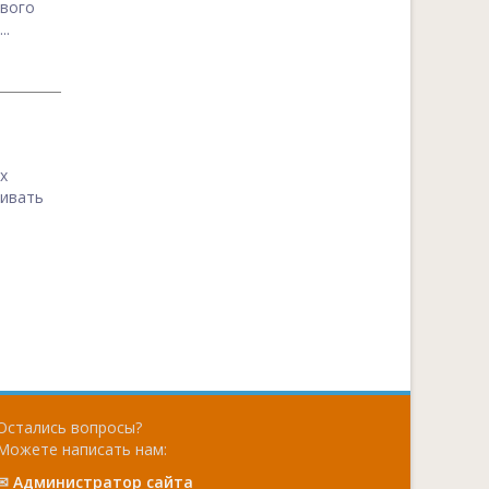
ового
..
х
живать
Остались вопросы?
Можете написать нам:
✉
Администратор сайта