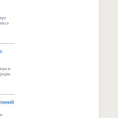
мере
лекса
ЬЮ
нных в
укции.
МПАНИЙ
ны