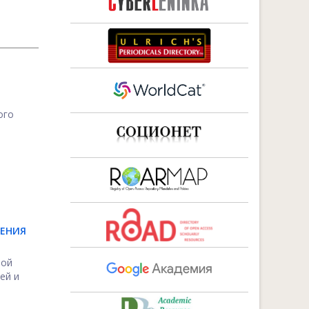
ого
ЛЕНИЯ
ной
ей и