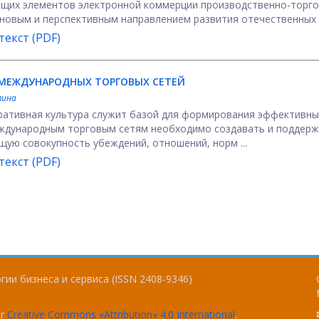
щих элементов электронной коммерции производственно-торг
новым и перспективным направлением развития отечественных .
екст (PDF)
МЕЖДУНАРОДНЫХ ТОРГОВЫХ СЕТЕЙ
тина
оративная культура служит базой для формирования эффективны
еждународным торговым сетям необходимо создавать и поддер
ую совокупность убеждений, отношений, норм ...
екст (PDF)
ии бизнеса и сервиса (ISSN 2408-9346)
er
Creative Commons «Attribution» 4.0 International
.