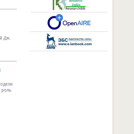
й Дж.
Я
модели
 роль