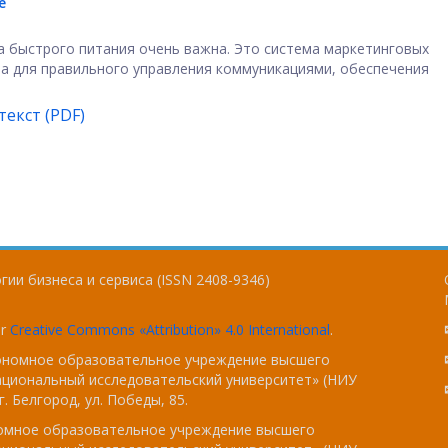
е
нка быстрого питания очень важна. Это система маркетинговых
а для правильного управления коммуникациями, обеспечения
екст (PDF)
ии бизнеса и сервиса (ISSN 2408-9346)
er
Creative Commons «Attribution» 4.0 International
.
тономное образовательное учреждение высшего
ациональный исследовательский университет» (НИУ
. Белгород, ул. Победы, 85.
номное образовательное учреждение высшего