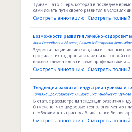
Туризм – это сфера, которая в последнее врем
сами искать пути своего развития в условиях ди
Смотреть аннотацию
Смотреть полный т
Возможности развития лечебно-оздоровител
Анна Геннадьевна Аблеева
,
Бакыт Избасаровна Актымбае
Здоровье нации является одним из главных при
профилактика здоровья является ключевой сос
важных элементов в системе профилактики и ...
Смотреть аннотацию
Смотреть полный т
Tенденции развития индустрии туризма и г
Татьяна Брониславовна Климова
,
Яна Генадьевна Глумова
В статье рассмотрены тенденции развития инду
Отмечено, что цифровые технологии меняют ла
необходимость приспосабливать все бизнес-проц
Смотреть аннотацию
Смотреть полный т