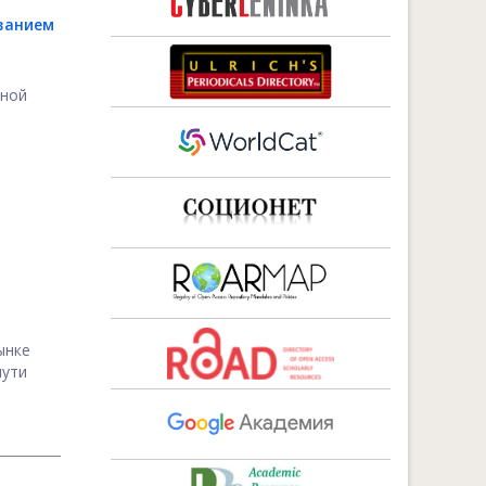
ванием
нной
ынке
пути