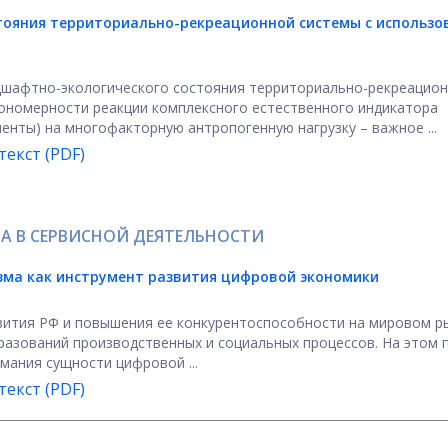
тояния территориально-рекреационной системы с использо
дшафтно-экологического состояния территориально-рекреацио
кономерности реакции комплексного естественного индикатора
енты) на многофакторную антропогенную нагрузку – важное ...
екст (PDF)
А В СЕРВИСНОЙ ДЕЯТЕЛЬНОСТИ
изма как инструмент
развития цифровой экономики
ития РФ и повышения ее конкурентоспособности на мировом р
азований производственных и социальных процессов. На этом 
мания сущности цифровой ...
екст (PDF)