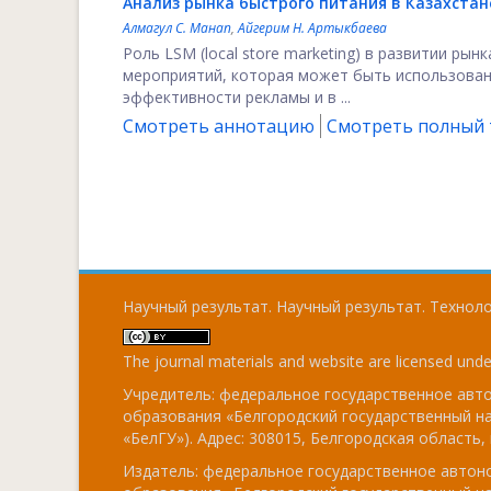
Анализ рынка быстрого питания в Казахстан
Алмагул С. Манап
,
Айгерим Н. Артыкбаева
Роль LSM (local store marketing) в развитии ры
мероприятий, которая может быть использован
эффективности рекламы и в ...
Смотреть аннотацию
Смотреть полный т
Научный результат. Научный результат. Технолог
The journal materials and website are licensed und
Учредитель: федеральное государственное ав
образования «Белгородский государственный н
«БелГУ»). Адрес: 308015, Белгородская область, г
Издатель: федеральное государственное авто