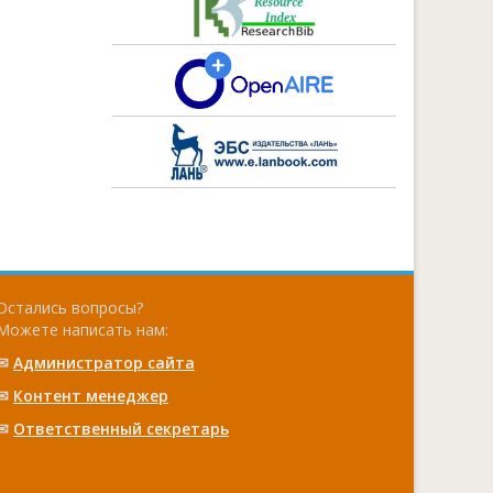
Остались вопросы?
Можете написать нам:
✉
Администратор сайта
✉
Контент менеджер
✉
Ответственный cекретарь