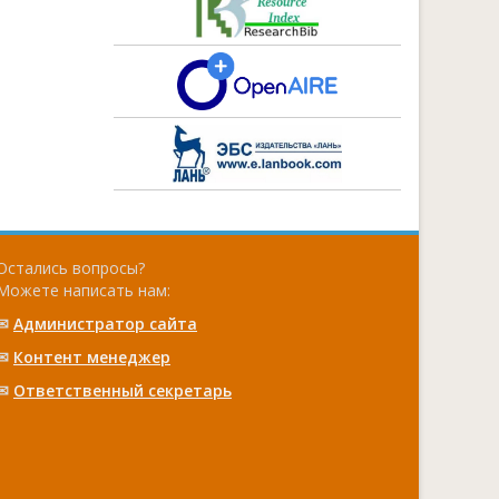
Остались вопросы?
Можете написать нам:
✉
Администратор сайта
✉
Контент менеджер
✉
Ответственный cекретарь