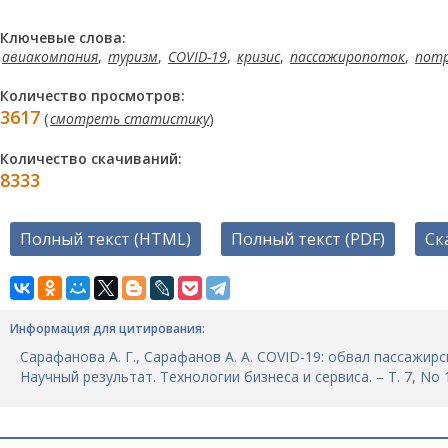
Ключевые слова:
авиакомпания
,
туризм
,
COVID-19
,
кризис
,
пассажиропоток
,
пот
Количество просмотров:
3617
(
смотреть статистику
)
Количество скачиваний:
8333
Полный текст (HTML)
Полный текст (PDF)
Ск
Информация для цитирования:
Сарафанова А. Г., Сарафанов А. А. COVID-19: обвал пассажир
Научный результат. Технологии бизнеса и сервиса. – Т. 7, No 1