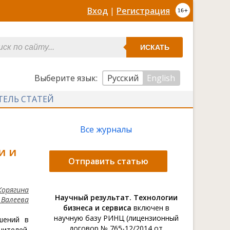
Вход
|
Регистрация
ИСКАТЬ
Выберите язык:
Русский
English
ТЕЛЬ СТАТЕЙ
Все журналы
и и
Отправить статью
Корягина
Научный результат. Технологии
 Валеева
бизнеса и сервиса
включен в
научную базу РИНЦ (лицензионный
шений в
договор № 765-12/2014 от
ителей.