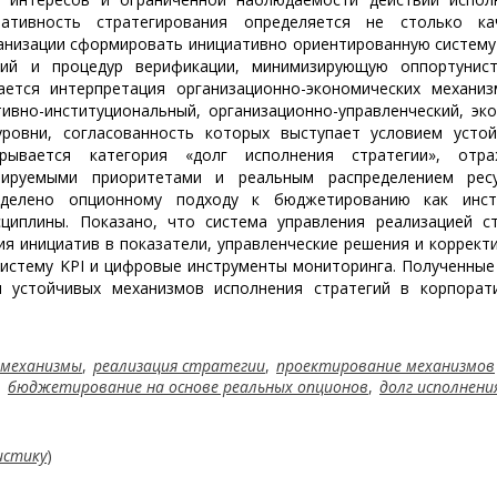
ативность стратегирования определяется не столько ка
анизации сформировать инициативно ориентированную систему
ений и процедур верификации, минимизирующую оппортунист
ается интерпретация организационно-экономических механиз
ивно-институциональный, организационно-управленческий, эк
ровни, согласованность которых выступает условием устой
крывается категория «долг исполнения стратегии», отр
рируемыми приоритетами и реальным распределением рес
уделено опционному подходу к бюджетированию как инст
циплины. Показано, что система управления реализацией ст
ия инициатив в показатели, управленческие решения и коррек
систему KPI и цифровые инструменты мониторинга. Полученны
и устойчивых механизмов исполнения стратегий в корпорат
 механизмы
,
реализация стратегии
,
проектирование механизмов
,
бюджетирование на основе реальных опционов
,
долг исполнени
истику
)