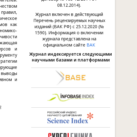
08.12.2014).
чеством
 правил,
Журнал включен в действующий
ическое
Перечень рецензируемых научных
мов как
изданий (ВАК РФ) с 25.12.2020 (№
ономико-
1590). Информация о включении
чивости
журнала представлена на
ажающая
официальном сайте
ВАК
урсов и
Журнал индексируется следующими
рументу
научными базами и платформами
ратегии
тирующие
е выводы
ивном и
я