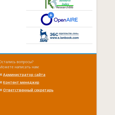
Остались вопросы?
Можете написать нам:
✉
Администратор сайта
✉
Контент менеджер
✉
Ответственный cекретарь