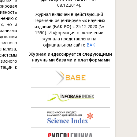
08.12.2014).
трировал
тивность
Журнал включен в действующий
внению с
Перечень рецензируемых научных
х, но и
изданий (ВАК РФ) с 25.12.2020 (№
еханизма
1590). Информация о включении
едования
журнала представлена на
зисного
официальном сайте
ВАК
анализа,
Журнал индексируется следующими
системы
научными базами и платформами
изисного
тации к
,