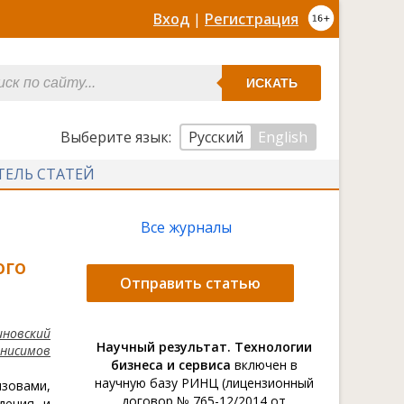
Вход
|
Регистрация
ИСКАТЬ
Выберите язык:
Русский
English
ТЕЛЬ СТАТЕЙ
Все журналы
ого
Отправить статью
иновский
Научный результат. Технологии
Анисимов
бизнеса и сервиса
включен в
научную базу РИНЦ (лицензионный
ызовами,
договор № 765-12/2014 от
дения и