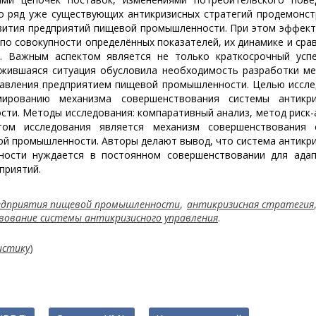
то ряд уже существующих антикризисных стратегий продемонс
звития предприятий пищевой промышленности. При этом эффек
по совокупности определённых показателей, их динамике и сра
. Важным аспектом является не только краткосрочный успе
ожившаяся ситуация обусловила необходимость разработки м
равления предприятием пищевой промышленности. Целью иссл
ированию механизма совершенствования системы антикри
ти. Методы исследования: компаративный анализ, метод риск-
том исследования является механизм совершенствования 
ой промышленности. Авторы делают вывод, что система антикр
ности нуждается в постоянном совершенствовании для адап
приятий.
едприятия пищевой промышленности
,
антикризисная стратегия
вование системы антикризисного управления
.
истику
)