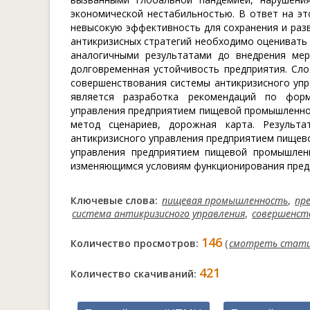
экономической нестабильностью. В ответ на э
невысокую эффективность для сохранения и ра
антикризисных стратегий необходимо оценивать 
аналогичными результатами до внедрения мер
долговременная устойчивость предприятия. Сл
совершенствования системы антикризисного уп
является разработка рекомендаций по форм
управления предприятием пищевой промышленнос
метод сценариев, дорожная карта. Результа
антикризисного управления предприятием пищев
управления предприятием пищевой промышлен
изменяющимся условиям функционирования пред
Ключевые слова:
пищевая промышленность
,
пр
система антикризисного управления
,
совершенст
146
Количество просмотров:
(
смотреть стат
421
Количество скачиваний: