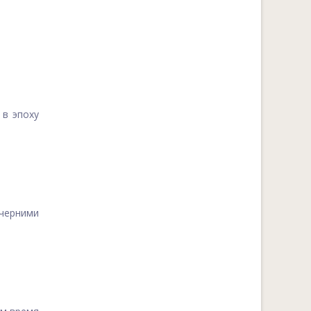
 в эпоху
черними