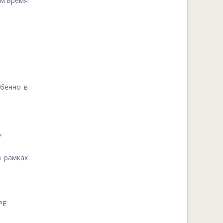
ом время
обенно в
,
в рамках
РЕ