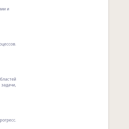
зии и
цессов.
бластей
задачи,
рогресс.