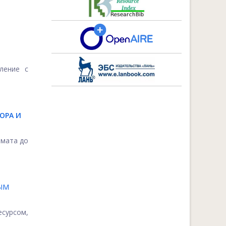
ление с
ОРА И
имата до
ЫМ
сурсом,