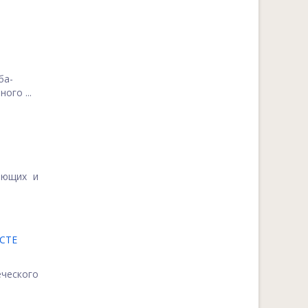
ба-
ого ...
ающих и
СТЕ
ческого