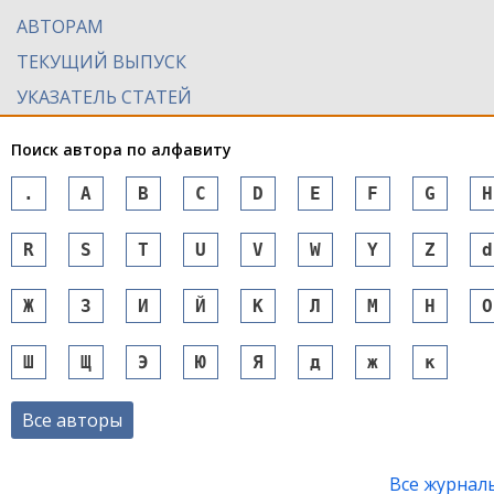
АВТОРАМ
ТЕКУЩИЙ ВЫПУСК
УКАЗАТЕЛЬ СТАТЕЙ
Поиск автора по алфавиту
.
A
B
C
D
E
F
G
H
R
S
T
U
V
W
Y
Z
d
Ж
З
И
Й
К
Л
М
Н
О
Ш
Щ
Э
Ю
Я
д
ж
к
Все авторы
Все журнал