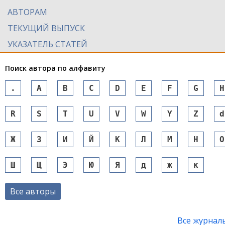
АВТОРАМ
ТЕКУЩИЙ ВЫПУСК
УКАЗАТЕЛЬ СТАТЕЙ
Поиск автора по алфавиту
.
A
B
C
D
E
F
G
H
R
S
T
U
V
W
Y
Z
d
Ж
З
И
Й
К
Л
М
Н
О
Ш
Щ
Э
Ю
Я
д
ж
к
Все авторы
Все журнал