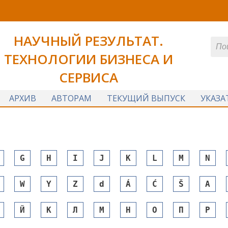
НАУЧНЫЙ РЕЗУЛЬТАТ.
ТЕХНОЛОГИИ БИЗНЕСА И
СЕРВИСА
АРХИВ
АВТОРАМ
ТЕКУЩИЙ ВЫПУСК
УКАЗА
G
H
I
J
K
L
M
N
W
Y
Z
d
Á
Ć
Š
А
Й
К
Л
М
Н
О
П
Р