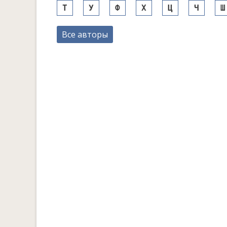
Т
У
Ф
Х
Ц
Ч
Ш
Все авторы