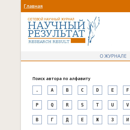
Главная
О ЖУРНАЛЕ
Поиск автора по алфавиту
.
A
B
C
D
E
F
P
Q
R
S
T
U
V
В
Г
Д
Е
Ж
З
И