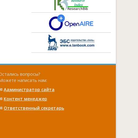
Остались вопросы?
Можете написать нам:
✉
Администратор сайта
✉
Контент менеджер
✉
Ответственный cекретарь