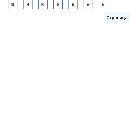
Щ
Э
Ю
Я
д
ж
к
Страница 1