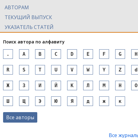
АВТОРАМ
ТЕКУЩИЙ ВЫПУСК
УКАЗАТЕЛЬ СТАТЕЙ
Поиск автора по алфавиту
.
A
B
C
D
E
F
G
H
R
S
T
U
V
W
Y
Z
d
Ж
З
И
Й
К
Л
М
Н
О
Ш
Щ
Э
Ю
Я
д
ж
к
Все авторы
Все журнал