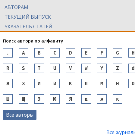
АВТОРАМ
ТЕКУЩИЙ ВЫПУСК
УКАЗАТЕЛЬ СТАТЕЙ
Поиск автора по алфавиту
.
A
B
C
D
E
F
G
H
R
S
T
U
V
W
Y
Z
d
Ж
З
И
Й
К
Л
М
Н
О
Ш
Щ
Э
Ю
Я
д
ж
к
Все авторы
Все журнал