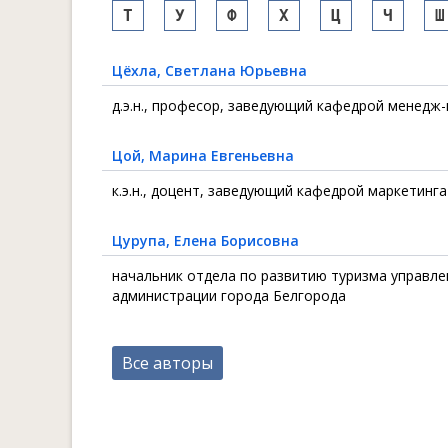
Т
У
Ф
Х
Ц
Ч
Ш
Цёхла
, Светлана Юрьевна
д.э.н., професор, заведующий кафедрой менедж
Цой
, Марина Евгеньевна
к.э.н., доцент, заведующий кафедрой маркетинга
Цурупа
, Елена Борисовна
начальник отдела по развитию туризма управл
администрации города Белгорода
Все авторы