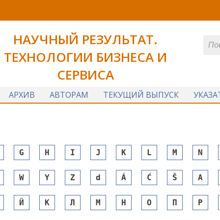
НАУЧНЫЙ РЕЗУЛЬТАТ.
ТЕХНОЛОГИИ БИЗНЕСА И
СЕРВИСА
АРХИВ
АВТОРАМ
ТЕКУЩИЙ ВЫПУСК
УКАЗА
G
H
I
J
K
L
M
N
W
Y
Z
d
Á
Ć
Š
А
Й
К
Л
М
Н
О
П
Р