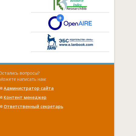
Остались вопросы?
Можете написать нам:
✉
Администратор сайта
✉
Контент менеджер
✉
Ответственный cекретарь