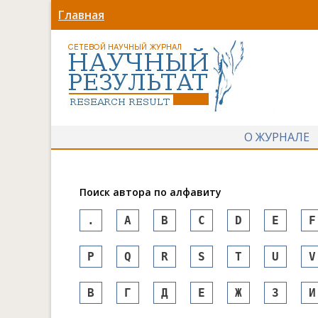
Главная
О ЖУРНАЛЕ
Поиск автора по алфавиту
.
A
B
C
D
E
F
P
Q
R
S
T
U
V
В
Г
Д
Е
Ж
З
И