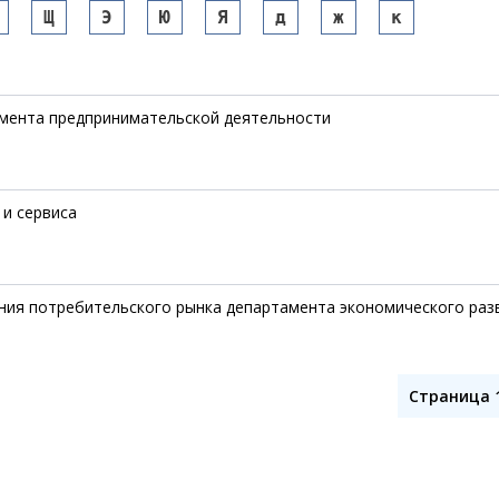
Щ
Э
Ю
Я
д
ж
к
-мента предпринимательской деятельности
 и сервиса
ения потребительского рынка департамента экономического раз
Страница 1