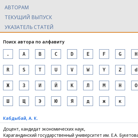
АВТОРАМ
ТЕКУЩИЙ ВЫПУСК
УКАЗАТЕЛЬ СТАТЕЙ
Поиск автора по алфавиту
.
A
B
C
D
E
F
G
H
R
S
T
U
V
W
Y
Z
d
Ж
З
И
Й
К
Л
М
Н
О
Ш
Щ
Э
Ю
Я
д
ж
к
Кабдыбай
, А. К.
Доцент, кандидат экономических наук,
Карагандинский государственный университет им. Е.А. Букетов